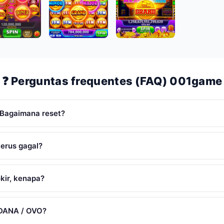
❓ Perguntas frequentes (FAQ) 001game
Bagaimana reset?
terus gagal?
kir, kenapa?
i DANA / OVO?