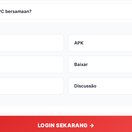
 PC bersamaan?
APK
Baixar
Discussão
LOGIN SEKARANG →