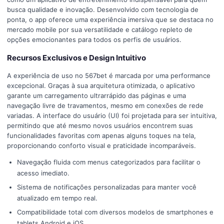
busca qualidade e inovação. Desenvolvido com tecnologia de
ponta, o app oferece uma experiência imersiva que se destaca no
mercado mobile por sua versatilidade e catálogo repleto de
opções emocionantes para todos os perfis de usuários.
Recursos Exclusivos e Design Intuitivo
A experiência de uso no 567bet é marcada por uma performance
excepcional. Graças à sua arquitetura otimizada, o aplicativo
garante um carregamento ultrarrápido das páginas e uma
navegação livre de travamentos, mesmo em conexões de rede
variadas. A interface do usuário (UI) foi projetada para ser intuitiva,
permitindo que até mesmo novos usuários encontrem suas
funcionalidades favoritas com apenas alguns toques na tela,
proporcionando conforto visual e praticidade incomparáveis.
Navegação fluida com menus categorizados para facilitar o
acesso imediato.
Sistema de notificações personalizadas para manter você
atualizado em tempo real.
Compatibilidade total com diversos modelos de smartphones e
tablets Android e iOS.